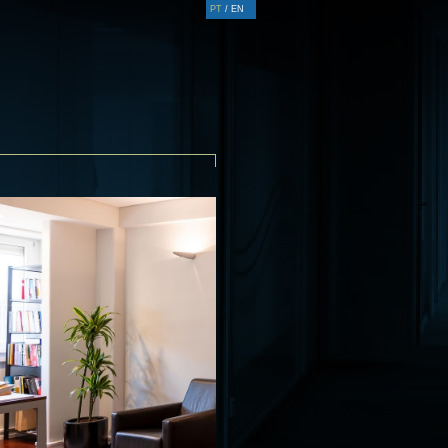
PT
/
EN