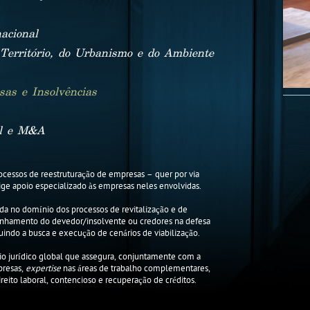
acional
Território, do Urbanismo e do Ambiente
as e Insolvências
ial e M&A
cessos de reestruturação de empresas – quer por via
exige apoio especializado às empresas neles envolvidas.
ada no domínio dos processos de revitalização e de
anhamento do devedor/insolvente ou credores na defesa
cluindo a busca e execução de cenários de viabilização.
io jurídico global que assegura, conjuntamente com a
presas,
expertise
nas áreas de trabalho complementares,
reito laboral, contencioso e recuperação de créditos.